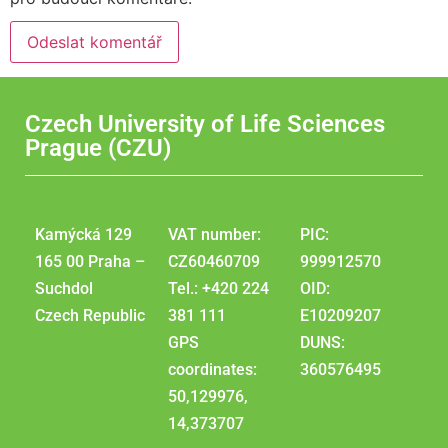
Czech University of Life Sciences
Prague (CZU)
Kamýcká 129
VAT number:
PIC:
165 00 Praha –
CZ60460709
999912570
Suchdol
Tel.: +420 224
OID:
Czech Republic
381 111
E10209207
GPS
DUNS:
coordinates:
360576495
50,129976,
14,373707